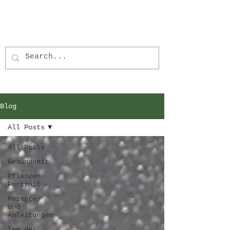
Blog
All Posts
All Posts
Gesundheit
Pflanzen
Portrait
Rezepte
und
Anleitungen
Tee des