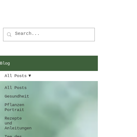
Blog
All Posts
All Posts
Gesundheit
Pflanzen
Portrait
Rezepte
und
Anleitungen
Tee des